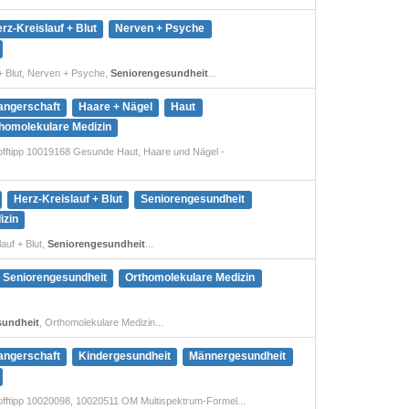
rz-Kreislauf + Blut
Nerven + Psyche
 + Blut, Nerven + Psyche,
Seniorengesundheit
...
angerschaft
Haare + Nägel
Haut
homolekulare Medizin
offtipp 10019168 Gesunde Haut, Haare und Nägel -
Herz-Kreislauf + Blut
Seniorengesundheit
izin
auf + Blut,
Seniorengesundheit
...
Seniorengesundheit
Orthomolekulare Medizin
sundheit
, Orthomolekulare Medizin...
angerschaft
Kindergesundheit
Männergesundheit
offtipp 10020098, 10020511 OM Multispektrum-Formel...