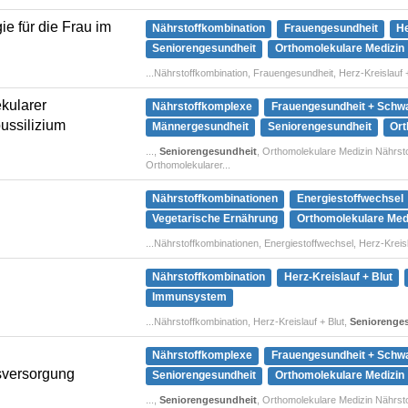
e für die Frau im
Nährstoffkombination
Frauengesundheit
He
Seniorengesundheit
Orthomolekulare Medizin
...Nährstoffkombination, Frauengesundheit, Herz-Kreislauf
kularer
Nährstoffkomplexe
Frauengesundheit + Schw
ussilizium
Männergesundheit
Seniorengesundheit
Ort
...,
Seniorengesundheit
, Orthomolekulare Medizin Nährst
Orthomolekularer...
Nährstoffkombinationen
Energiestoffwechsel
Vegetarische Ernährung
Orthomolekulare Med
...Nährstoffkombinationen, Energiestoffwechsel, Herz-Kreisl
Nährstoffkombination
Herz-Kreislauf + Blut
Immunsystem
...Nährstoffkombination, Herz-Kreislauf + Blut,
Seniorenge
Nährstoffkomplexe
Frauengesundheit + Schw
isversorgung
Seniorengesundheit
Orthomolekulare Medizin
...,
Seniorengesundheit
, Orthomolekulare Medizin Nährst