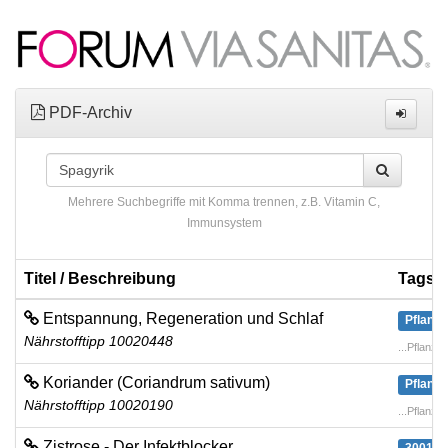
PDF-Archiv
Mehrere Suchbegriffe mit Komma trennen, z.B. Vitamin C,
Immunsystem
Titel / Beschreibung
Tags
Entspannung, Regeneration und Schlaf
Pflanze
Nährstofftipp 10020448
...Pflanze
Koriander (Coriandrum sativum)
Pflanze
Nährstofftipp 10020190
...Pflanz
Zistrose - Der Infektblocker