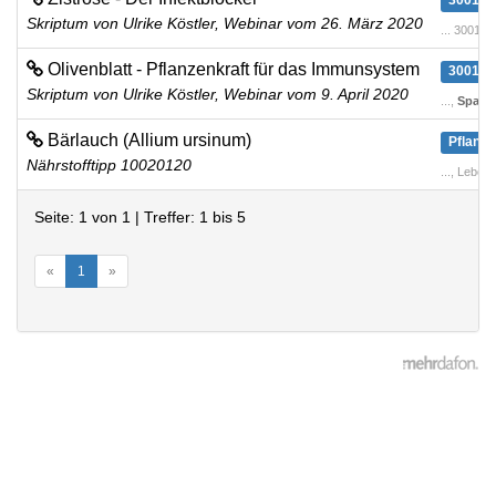
300100
Skriptum von Ulrike Köstler, Webinar vom 26. März 2020
... 30010
Olivenblatt - Pflanzenkraft für das Immunsystem
300100
Skriptum von Ulrike Köstler, Webinar vom 9. April 2020
...,
Spagyr
Bärlauch (Allium ursinum)
Pflanze
Nährstofftipp 10020120
..., Lebe
Seite: 1 von 1 | Treffer: 1 bis 5
«
1
»
GmbH