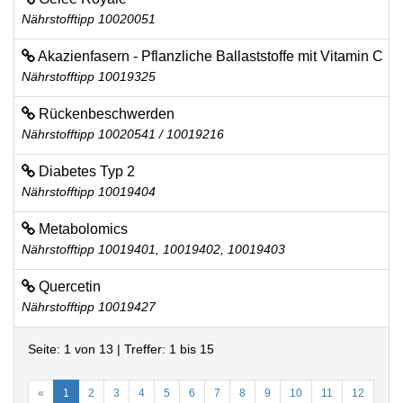
Nährstofftipp 10020051
Akazienfasern - Pflanzliche Ballaststoffe mit Vitamin C
Nährstofftipp 10019325
Rückenbeschwerden
Nährstofftipp 10020541 / 10019216
Diabetes Typ 2
Nährstofftipp 10019404
Metabolomics
Nährstofftipp 10019401, 10019402, 10019403
Quercetin
Nährstofftipp 10019427
Seite: 1 von 13 | Treffer: 1 bis 15
«
1
2
3
4
5
6
7
8
9
10
11
12