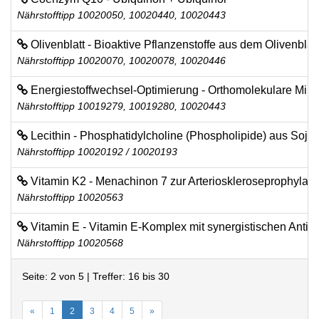
Nährstofftipp 10020050, 10020440, 10020443
Olivenblatt - Bioaktive Pflanzenstoffe aus dem Olivenblatt
Nährstofftipp 10020070, 10020078, 10020446
Energiestoffwechsel-Optimierung - Orthomolekulare Mikro
Nährstofftipp 10019279, 10019280, 10020443
Lecithin - Phosphatidylcholine (Phospholipide) aus Soja
Nährstofftipp 10020192 / 10020193
Vitamin K2 - Menachinon 7 zur Arterioskleroseprophylaxe
Nährstofftipp 10020563
Vitamin E - Vitamin E-Komplex mit synergistischen Antio
Nährstofftipp 10020568
Seite: 2 von 5 | Treffer: 16 bis 30
«
1
2
3
4
5
»